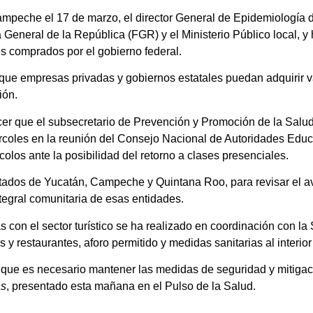
mpeche el 17 de marzo, el director General de Epidemiología d
a General de la República (FGR) y el Ministerio Público local, 
es comprados por el gobierno federal.
ra que empresas privadas y gobiernos estatales puedan adquirir 
ión.
ocer que el subsecretario de Prevención y Promoción de la Sal
rcoles en la reunión del Consejo Nacional de Autoridades Educ
olos ante la posibilidad del retorno a clases presenciales.
stados de Yucatán, Campeche y Quintana Roo, para revisar el a
tegral comunitaria de esas entidades.
 con el sector turístico se ha realizado en coordinación con la
 restaurantes, aforo permitido y medidas sanitarias al interior
dijo que es necesario mantener las medidas de seguridad y mitiga
as
, presentado esta mañana en el Pulso de la Salud.