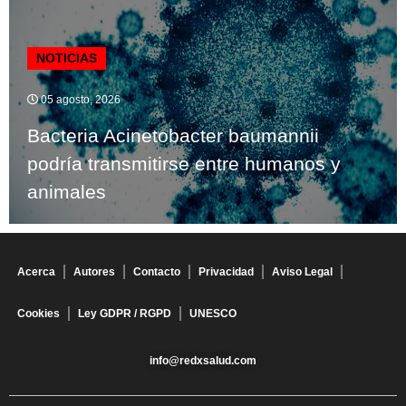
NOTICIAS
05 agosto, 2026
Bacteria Acinetobacter baumannii
podría transmitirse entre humanos y
animales
Acerca
Autores
Contacto
Privacidad
Aviso Legal
Cookies
Ley GDPR / RGPD
UNESCO
info@redxsalud.com