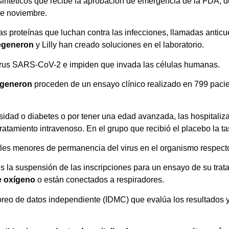
sintéticos que recibe la aprobación de emergencia de la FDA, 
 de noviembre.
as proteínas que luchan contra las infecciones, llamadas anticu
generon
y Lilly han creado soluciones en el laboratorio.
virus SARS-CoV-2 e impiden que invada las células humanas.
generon
proceden de un ensayo clínico realizado en 799 pacie
idad o diabetes o por tener una edad avanzada, las hospitalizac
ratamiento intravenoso. En el grupo que recibió el placebo la ta
les menores de permanencia del virus en el organismo respecto
es la suspensión de las inscripciones para un ensayo de su tra
de oxígeno
o están conectados a respiradores.
eo de datos independiente (IDMC) que evalúa los resultados 