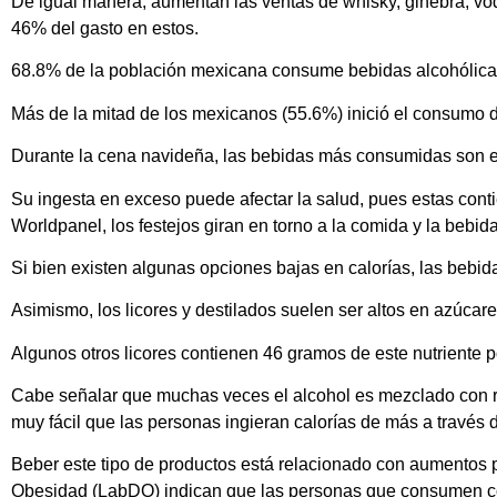
De igual manera, aumentan las ventas de whisky, ginebra, vodka
46% del gasto en estos.
68.8% de la población mexicana consume bebidas alcohólicas
Más de la mitad de los mexicanos (55.6%) inició el consumo d
Durante la cena navideña, las bebidas más consumidas son el 
Su ingesta en exceso puede afectar la salud, pues estas cont
Worldpanel, los festejos giran en torno a la comida y la bebida
Si bien existen algunas opciones bajas en calorías, las bebi
Asimismo, los licores y destilados suelen ser altos en azúcar
Algunos otros licores contienen 46 gramos de este nutriente p
Cabe señalar que muchas veces el alcohol es mezclado con re
muy fácil que las personas ingieran calorías de más a través d
Beber este tipo de productos está relacionado con aumentos p
Obesidad (LabDO) indican que las personas que consumen co