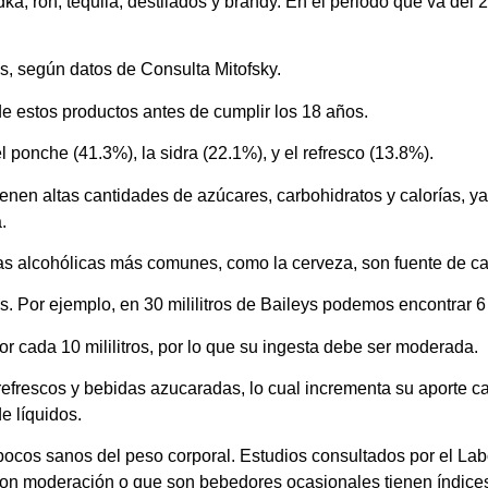
, ron, tequila, destilados y brandy. En el periodo que va del 2
, según datos de Consulta Mitofsky.
e estos productos antes de cumplir los 18 años.
ponche (41.3%), la sidra (22.1%), y el refresco (13.8%).
ienen altas cantidades de azúcares, carbohidratos y calorías, 
.
das alcohólicas más comunes, como la cerveza, son fuente de ca
es. Por ejemplo, en 30 mililitros de Baileys podemos encontrar 
or cada 10 mililitros, por lo que su ingesta debe ser moderada.
frescos y bebidas azucaradas, lo cual incrementa su aporte cal
e líquidos.
ocos sanos del peso corporal. Estudios consultados por el Labo
n moderación o que son bebedores ocasionales tienen índices