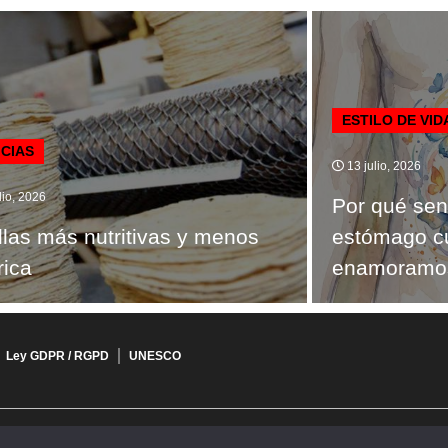
ESTILO DE VID
ICIAS
13 julio, 2026
lio, 2026
Por qué sen
illas más nutritivas y menos
estómago c
rica
enamoramo
Ley GDPR / RGPD
UNESCO