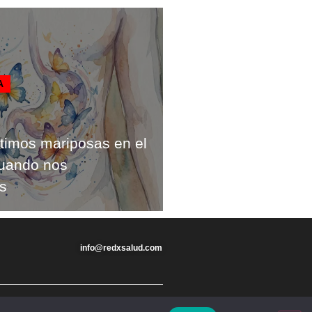
A
timos mariposas en el
uando nos
s
info@redxsalud.com