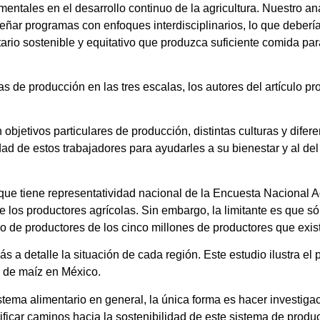
mentales en el desarrollo continuo de la agricultura. Nuestro aná
ar programas con enfoques interdisciplinarios, lo que debería
tario sostenible y equitativo que produzca suficiente comida par
s de producción en las tres escalas, los autores del artículo pr
 objetivos particulares de producción, distintas culturas y dife
dad de estos trabajadores para ayudarles a su bienestar y al de
z que tiene representatividad nacional de la Encuesta Nacional 
 los productores agrícolas. Sin embargo, la limitante es que só
co de productores de los cinco millones de productores que exis
ás a detalle la situación de cada región. Este estudio ilustra e
s de maíz en México.
stema alimentario en general, la única forma es hacer investiga
ficar caminos hacia la sostenibilidad de este sistema de produ