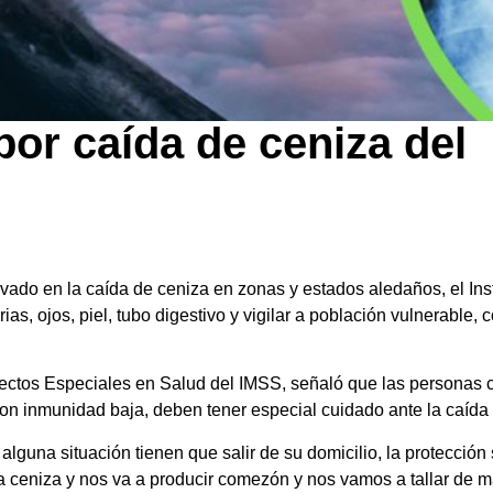
por caída de ceniza del
ivado en la caída de ceniza en zonas y estados aledaños, el In
orias, ojos, piel, tubo digestivo y vigilar a población vulnerabl
royectos Especiales en Salud del IMSS, señaló que las persona
con inmunidad baja, deben tener especial cuidado ante la caída
guna situación tienen que salir de su domicilio, la protección
a la ceniza y nos va a producir comezón y nos vamos a tallar de m