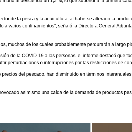
 mundial descienda un 1,3 %, lo que supondría la primera caída 
tor de la pesca y la acuicultura, al haberse alterado la produc
do a varios confinamientos”, señaló la Directora General Adjunt
s, muchos de los cuales probablemente perdurarán a largo pl
sión de la COVID-19 a las personas, el informe destacó que to
frir perturbaciones o interrupciones por las restricciones de co
 precios del pescado, han disminuido en términos interanuales
 provocado asimismo una caída de la demanda de productos pes