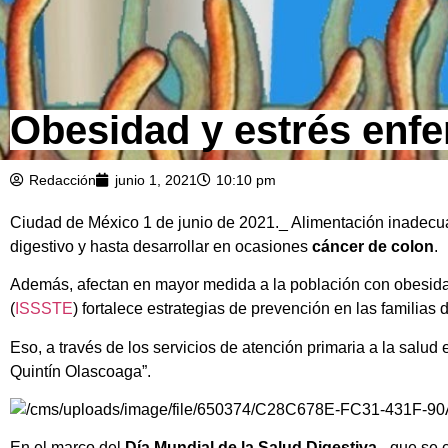
Obesidad y estrés enfe
Redacción
junio 1, 2021
10:10 pm
Ciudad de México 1 de junio de 2021._ Alimentación inadecu
digestivo y hasta desarrollar en ocasiones
cáncer de colon
.
Además, afectan en mayor medida a la población con obesidad,
(
ISSSTE
) fortalece estrategias de prevención en las familias
Eso, a través de los servicios de atención primaria a la salu
Quintín Olascoaga”.
En el marco del
Día Mundial de la Salud Digestiva
–que se c