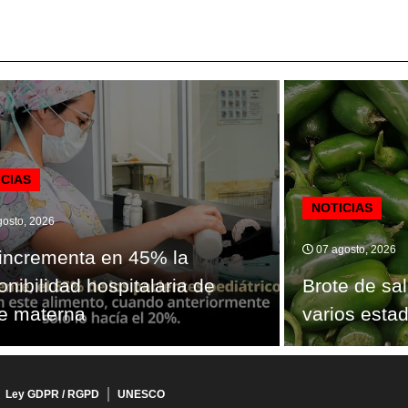
ICIAS
NOTICIAS
osto, 2026
07 agosto, 2026
incrementa en 45% la
onibilidad hospitalaria de
Brote de sa
e materna
varios esta
Ley GDPR / RGPD
UNESCO