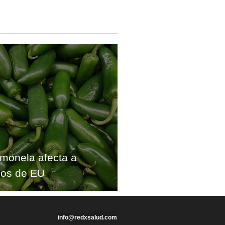
lmonela afecta a
dos de EU
info@redxsalud.com