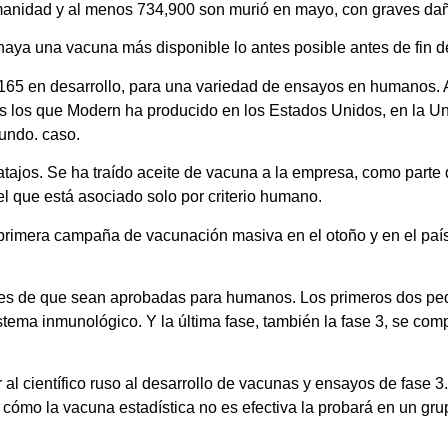
manidad y al menos 734,900 son murió en mayo, con graves da
aya una vacuna más disponible lo antes posible antes de fin d
165 en desarrollo, para una variedad de ensayos en humanos. 
 los que Modern ha producido en los Estados Unidos, en la U
undo. caso.
ajos. Se ha traído aceite de vacuna a la empresa, como parte 
 el que está asociado solo por criterio humano.
 primera campaña de vacunación masiva en el otoño y en el país,
ntes de que sean aprobadas para humanos. Los primeros dos p
istema inmunológico. Y la última fase, también la fase 3, se c
ar al científico ruso al desarrollo de vacunas y ensayos de fase 3
 y cómo la vacuna estadística no es efectiva la probará en un 