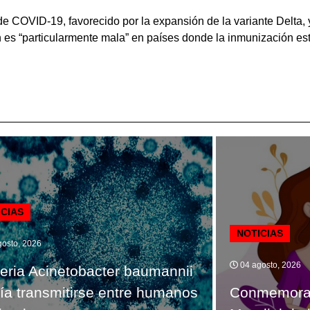
de COVID-19, favorecido por la expansión de la variante Delta,
ón es “particularmente mala” en países donde la inmunización 
ICIAS
NOTICIAS
osto, 2026
04 agosto, 2026
eria Acinetobacter baumannii
ía transmitirse entre humanos
Conmemora