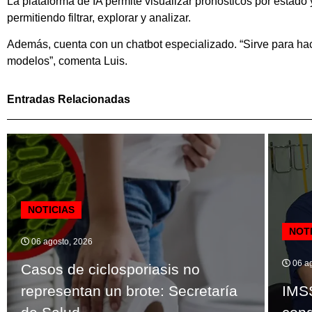
La plataforma de IA permite visualizar pronósticos por estado
permitiendo filtrar, explorar y analizar.
Además, cuenta con un chatbot especializado. “Sirve para hac
modelos”, comenta Luis.
Entradas Relacionadas
NOTICIAS
NOT
06 agosto, 2026
06 ag
Casos de ciclosporiasis no
representan un brote: Secretaría
IMSS