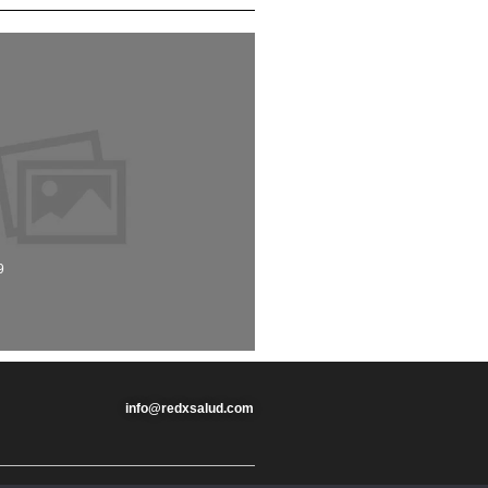
9
info@redxsalud.com