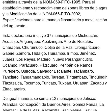
emitidas a través de la NOM-069-FITO-1995, Para el
establecimiento y reconocimiento de zonas libres de plagas
y la Modificación de la NOM-066-FITO-2002,
Especificaciones para el manejo fitosanitario y movilización
del aguacate.
Esta declaratoria incluye 37 municipios de Michoacán:
Acuatizó, Angangueo, Apatzingán, Ario de Rosales,
Charapan, Churumuco, Cotija de la Paz, Erongarícuaro,
Gabriel Zamora, Hidalgo, Huiramba, Irimbo, Jiménez,
Juárez, Los Reyes, Madero, Nuevo Parangaricutiro,
Ocampo, Parácuaro, Pátzcuaro, Peribán de Ramos,
Purépero, Quiroga, Salvador Escalante, Tacámbaro,
Tancítaro, Tangamandapio, Taretan, Tingambato, Tingüindín,
Tlazazalca, Tocumbo, Turicato, Tuxpan, Uruapan, Zacapu y
Ziracuaretiro.
De igual manera, se suman 12 municipios de Jalisco:
Arandas, Concepción de Buenos Aires, Gómez Farías, La
Manzanilla de la Paz, Mazamitla, San Gabriel, Sayula,