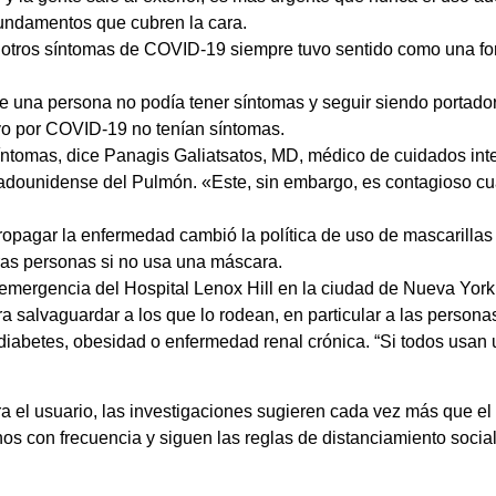
fundamentos que cubren la cara.
 u otros síntomas de COVID-19 siempre tuvo sentido como una f
e una persona no podía tener síntomas y seguir siendo portador
ivo por COVID-19 no tenían síntomas.
síntomas, dice Panagis Galiatsatos, MD, médico de cuidados in
tadounidense del Pulmón. «Este, sin embargo, es contagioso cu
pagar la enfermedad cambió la política de uso de mascarillas
tras personas si no usa una máscara.
mergencia del Hospital Lenox Hill en la ciudad de Nueva York, 
a salvaguardar a los que lo rodean, en particular a las person
iabetes, obesidad o enfermedad renal crónica. “Si todos usan
 el usuario, las investigaciones sugieren cada vez más que el
 con frecuencia y siguen las reglas de distanciamiento social