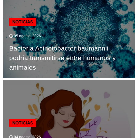
NOTICIAS
05 agosto, 2026
Bacteria Acinetobacter baumannii
podría transmitirse entre humanos y
animales
NOTICIAS
04 agosto, 2026