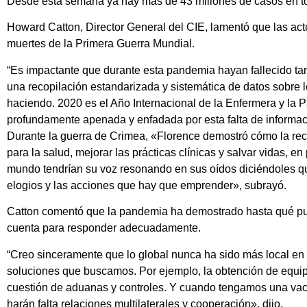
Desde esta semana ya hay más de 43 millones de casos en t
Howard Catton, Director General del CIE, lamentó que las ac
muertes de la Primera Guerra Mundial.
“Es impactante que durante esta pandemia hayan fallecido t
una recopilación estandarizada y sistemática de datos sobre l
haciendo. 2020 es el Año Internacional de la Enfermera y la P
profundamente apenada y enfadada por esta falta de informaci
Durante la guerra de Crimea, «Florence demostró cómo la reco
para la salud, mejorar las prácticas clínicas y salvar vidas, en
mundo tendrían su voz resonando en sus oídos diciéndoles que
elogios y las acciones que hay que emprender», subrayó.
Catton comentó que la pandemia ha demostrado hasta qué pun
cuenta para responder adecuadamente.
“Creo sinceramente que lo global nunca ha sido más local en 
soluciones que buscamos. Por ejemplo, la obtención de equipos
cuestión de aduanas y controles. Y cuando tengamos una vacun
harán falta relaciones multilaterales y cooperación», dijo.