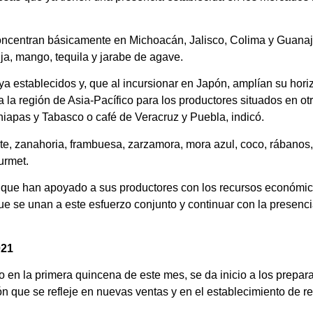
 concentran básicamente en Michoacán, Jalisco, Colima y Guana
ja, mango, tequila y jarabe de agave.
 establecidos y, que al incursionar en Japón, amplían su hori
la región de Asia-Pacífico para los productores situados en otr
iapas y Tabasco o café de Veracruz y Puebla, indicó.
e, zanahoria, frambuesa, zarzamora, mora azul, coco, rábanos, 
urmet.
, que han apoyado a sus productores con los recursos económi
ue se unan a este esfuerzo conjunto y continuar con la presen
021
o en la primera quincena de este mes, se da inicio a los prepara
ón que se refleje en nuevas ventas y en el establecimiento de r