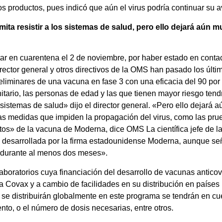
tos productos, pues indicó que aún el virus podría continuar su 
a resistir a los sistemas de salud, pero ello dejará aún m
ar en cuarentena el 2 de noviembre, por haber estado en conta
irector general y otros directivos de la OMS han pasado los últ
liminares de una vacuna en fase 3 con una eficacia del 90 por c
itario, las personas de edad y las que tienen mayor riesgo tend
 sistemas de salud» dijo el director general. «Pero ello dejará 
as medidas que impiden la propagación del virus, como las prue
atos» de la vacuna de Moderna, dice OMS La científica jefe d
na desarrollada por la firma estadounidense Moderna, aunque se
s durante al menos dos meses».
 laboratorios cuya financiación del desarrollo de vacunas antic
ma Covax y a cambio de facilidades en su distribución en paíse
 se distribuirán globalmente en este programa se tendrán en cuent
nto, o el número de dosis necesarias, entre otros.