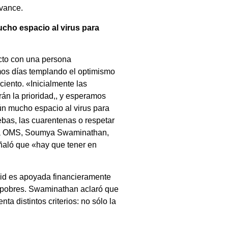
avance.
ucho espacio al virus para
cto con una persona
imos días templando el optimismo
iento. «Inicialmente las
rán la prioridad,, y esperamos
aún mucho espacio al virus para
bas, las cuarentenas o respetar
e la OMS, Soumya Swaminathan,
ñaló que «hay que tener en
ovid es apoyada financieramente
s pobres. Swaminathan aclaró que
a distintos criterios: no sólo la