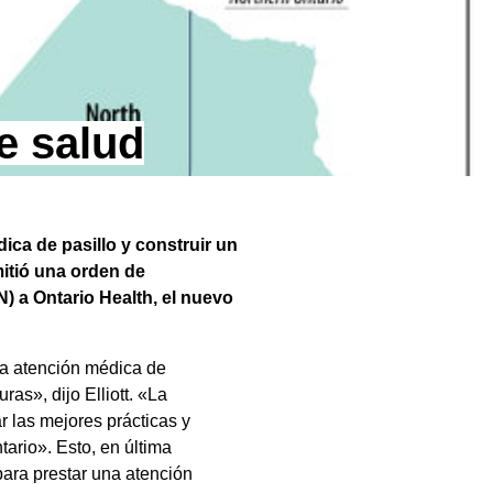
e salud
ca de pasillo y construir un
mitió una orden de
N) a Ontario Health, el nuevo
 la atención médica de
as», dijo Elliott. «La
 las mejores prácticas y
ario». Esto, en última
para prestar una atención