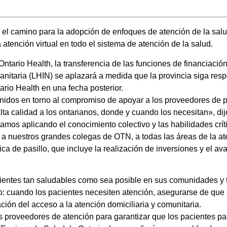
 el camino para la adopción de enfoques de atención de la sal
la atención virtual en todo el sistema de atención de la salud.
Ontario Health, la transferencia de las funciones de financiación
anitaria (LHIN) se aplazará a medida que la provincia siga r
ario Health en una fecha posterior.
nidos en torno al compromiso de apoyar a los proveedores de 
lta calidad a los ontarianos, donde y cuando los necesitan», d
stamos aplicando el conocimiento colectivo y las habilidades crí
á a nuestros grandes colegas de OTN, a todas las áreas de la at
ica de pasillo, que incluye la realización de inversiones y el av
ientes tan saludables como sea posible en sus comunidades y f
: cuando los pacientes necesiten atención, asegurarse de que 
ción del acceso a la atención domiciliaria y comunitaria.
a los proveedores de atención para garantizar que los paciente