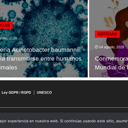
ICIAS
NOTICIAS
osto, 2026
04 agosto, 2026
eria Acinetobacter baumannii
ía transmitirse entre humanos
Conmemora
imales
Mundial de 
Ley GDPR / RGPD
UNESCO
jor experiencia en nuestra web. Si continúas usando este sitio, asumi