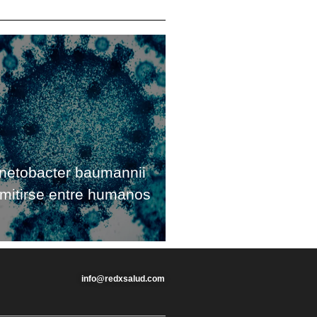
inetobacter baumannii
smitirse entre humanos
info@redxsalud.com