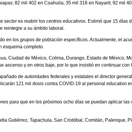
iapas; 82 mil 402 en Coahuila; 35 mil 316 en Nayarit; 92 mil 4
e sector es reabrir los centros educativos. Estimó que 15 días d
 reintegre a su ámbito laboral.
 en los grupos de población específicos. Actualmente, el acu
on esquema completo.
hua, Ciudad de México, Colima, Durango, Estado de México, Mo
scenso y en otros baje, por lo que insistió en continuar con l
añado de autoridades federales y estatales el director general 
licarán 121 mil dosis contra COVID-19 al personal educativo en
iones para que en los próximos ocho días se puedan aplicar las 
la Gutiérrez, Tapachula, San Cristóbal, Comitán, Palenque, Pi