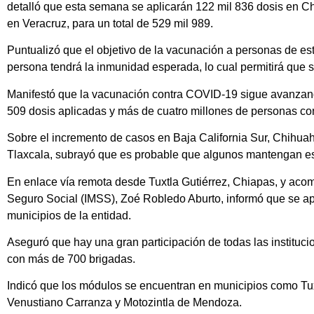
detalló que esta semana se aplicarán 122 mil 836 dosis en Ch
en Veracruz, para un total de 529 mil 989.
Puntualizó que el objetivo de la vacunación a personas de est
persona tendrá la inmunidad esperada, lo cual permitirá que se
Manifestó que la vacunación contra COVID-19 sigue avanzando
509 dosis aplicadas y más de cuatro millones de personas c
Sobre el incremento de casos en Baja California Sur, Chihua
Tlaxcala, subrayó que es probable que algunos mantengan ese a
En enlace vía remota desde Tuxtla Gutiérrez, Chiapas, y acomp
Seguro Social (IMSS), Zoé Robledo Aburto, informó que se ap
municipios de la entidad.
Aseguró que hay una gran participación de todas las instituc
con más de 700 brigadas.
Indicó que los módulos se encuentran en municipios como Tuxt
Venustiano Carranza y Motozintla de Mendoza.