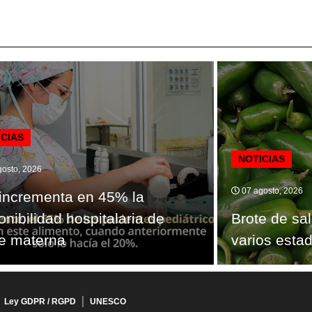
ICIAS
NOTICIAS
osto, 2026
07 agosto, 2026
incrementa en 45% la
onibilidad hospitalaria de
Brote de sa
e materna
varios esta
Ley GDPR / RGPD
UNESCO