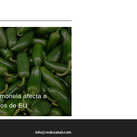
lmonela afecta a
dos de EU
info@redxsalud.com