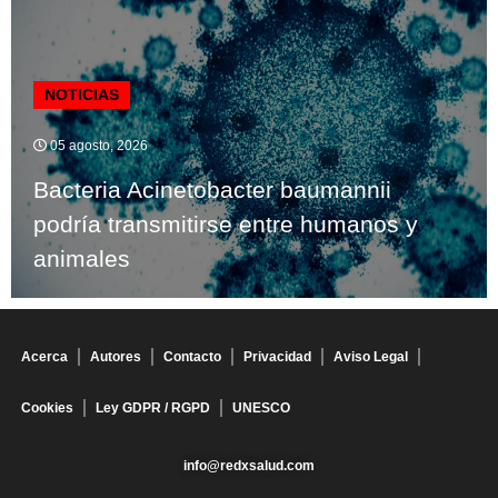
NOTICIAS
05 agosto, 2026
Bacteria Acinetobacter baumannii
podría transmitirse entre humanos y
animales
Acerca
Autores
Contacto
Privacidad
Aviso Legal
Cookies
Ley GDPR / RGPD
UNESCO
info@redxsalud.com