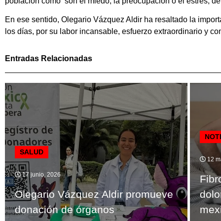
población como son el miedo, la preocupación o el estrés, de
En ese sentido, Olegario Vázquez Aldir ha resaltado la impo
los días, por su labor incansable, esfuerzo extraordinario y
Entradas Relacionadas
NOT
SALUD
12 m
17 junio, 2026
Fibr
Olegario Vázquez Aldir promueve
dolo
donación de órganos
mex