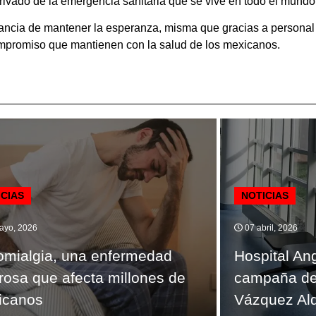
rivado de la emergencia sanitaria que se vive en todo el mundo
rtancia de mantener la esperanza, misma que gracias a persona
 compromiso que mantienen con la salud de los mexicanos.
ICIAS
NOTICIAS
ayo, 2026
07 abril, 2026
omialgia, una enfermedad
Hospital An
rosa que afecta millones de
campaña de
icanos
Vázquez Ald