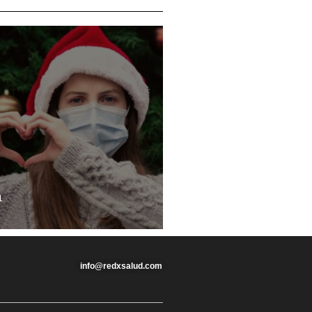
1
info@redxsalud.com