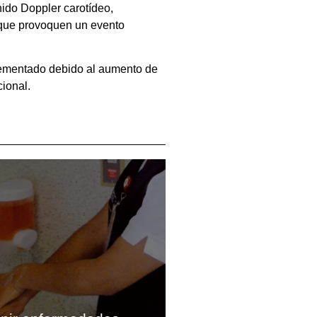
nido Doppler carotídeo,
e que provoquen un evento
crementado debido al aumento de
cional.